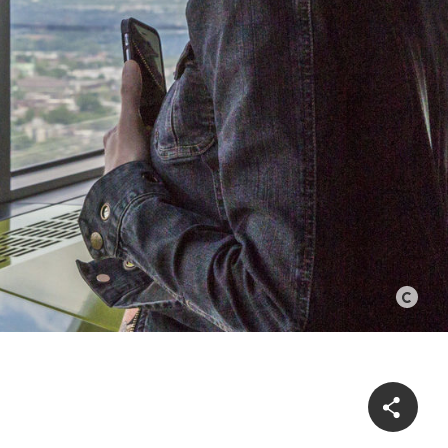
©
Eva
Blue