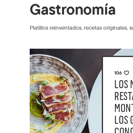
Gastronomía
Platillos reinventados, recetas originale
106
LOS 
REST
MON
LOS 
CON