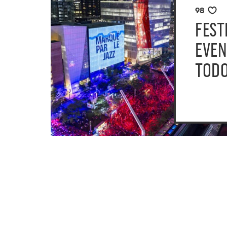
98
FEST
EVEN
TOD